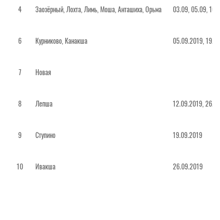
4
Заозёрный, Лохта, Лимь, Моша, Анташиха, Орьма
03.09, 05.09, 10.0
6
Курниково, Канакша
05.09.2019, 19.0
7
Новая
8
Лепша
12.09.2019, 26.0
9
Ступино
19.09.2019
10
Ивакша
26.09.2019