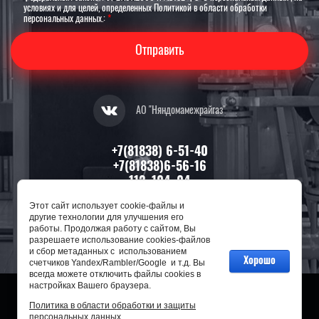
условиях и для целей, определенных Политикой в области обработки
персональных данных.:
*
Отправить
АО "Няндомамежрайгаз"
+7(81838) 6-51-40
+7(81838)6-56-16
112, 104, 04
Этот сайт использует cookie-файлы и
164200, Архангельская область,
другие технологии для улучшения его
г. Няндома, ул. П.Морозова, д. 13
работы. Продолжая работу с сайтом, Вы
разрешаете использование cookies-файлов
и сбор метаданных с использованием
Хорошо
счетчиков Yandex/Rambler/Google и т.д. Вы
всегда можете отключить файлы cookies в
настройках Вашего браузера.
Политика в области обработки и защиты
2014 - 2026 год
персональных данных