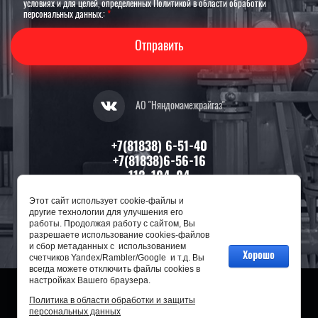
условиях и для целей, определенных Политикой в области обработки
персональных данных.:
*
Отправить
АО "Няндомамежрайгаз"
+7(81838) 6-51-40
+7(81838)6-56-16
112, 104, 04
Этот сайт использует cookie-файлы и
164200, Архангельская область,
другие технологии для улучшения его
г. Няндома, ул. П.Морозова, д. 13
работы. Продолжая работу с сайтом, Вы
разрешаете использование cookies-файлов
и сбор метаданных с использованием
Хорошо
счетчиков Yandex/Rambler/Google и т.д. Вы
всегда можете отключить файлы cookies в
настройках Вашего браузера.
Политика в области обработки и защиты
2014 - 2026 год
персональных данных