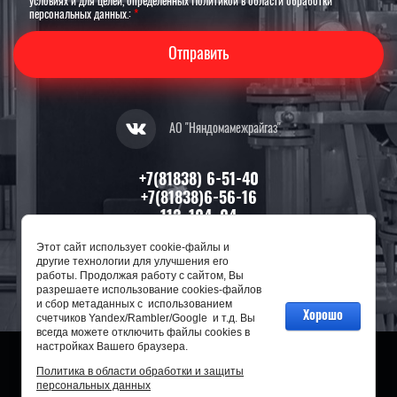
условиях и для целей, определенных Политикой в области обработки
персональных данных.:
*
Отправить
АО "Няндомамежрайгаз"
+7(81838) 6-51-40
+7(81838)6-56-16
112, 104, 04
Этот сайт использует cookie-файлы и
164200, Архангельская область,
другие технологии для улучшения его
г. Няндома, ул. П.Морозова, д. 13
работы. Продолжая работу с сайтом, Вы
разрешаете использование cookies-файлов
и сбор метаданных с использованием
Хорошо
счетчиков Yandex/Rambler/Google и т.д. Вы
всегда можете отключить файлы cookies в
настройках Вашего браузера.
Политика в области обработки и защиты
2014 - 2026 год
персональных данных